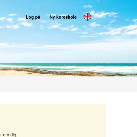
Log på
Ny køreskole
r om dig.