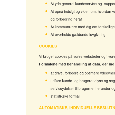
At yde generel kundeservice og -suppor
At opnå indsigt og viden om, hvordan vo
og forbedring heraf
At kommunikere med dig om forskellig
At overholde gældende lovgivning
COOKIES
Vi bruger cookies på vores websteder og i vore
Formålene med behandling af data, der inds
at drive, forbedre og optimere ydeevne
udføre kunde- og brugeranalyse og seg
serviceydelser til brugerne, herunder o
statistikske formål.
AUTOMATISKE, INDIVIDUELLE BESLUT