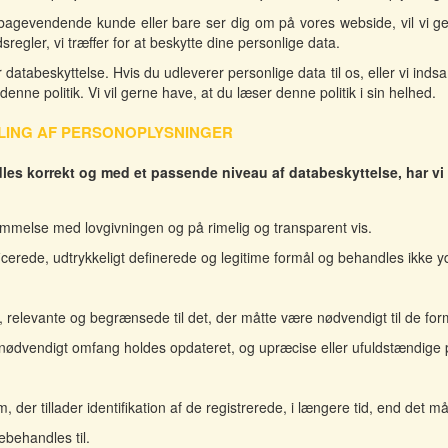
ilbagevendende kunde eller bare ser dig om på vores webside, vil vi gern
regler, vi træffer for at beskytte dine personlige data.
databeskyttelse. Hvis du udleverer personlige data til os, eller vi indsa
ne politik. Vi vil gerne have, at du læser denne politik i sin helhed.
LING AF PERSONOPLYSNINGER
dles korrekt og med et passende niveau af databeskyttelse, har vi
mmelse med lovgivningen og på rimelig og transparent vis.
ficerede, udtrykkeligt definerede og legitime formål og behandles ikke 
e, relevante og begrænsede til det, der måtte være nødvendigt til de for
 nødvendigt omfang holdes opdateret, og upræcise eller ufuldstændige p
, der tillader identifikation af de registrerede, i længere tid, end det 
ebehandles til.