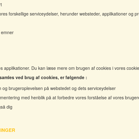
t
res forskellige serviceydelser, herunder websteder, applikationer og pr
e emner
s applikationer. Du kan læse mere om brugen af cookies i vores cookie-
amles ved brug af cookies, er følgende :
n og brugeroplevelsen på webstedet og dets serviceydelser
mentering med henblik på at forbedre vores forståelse af vores bruge
gså dig
NINGER