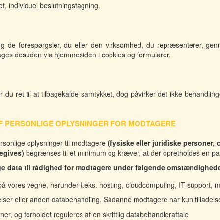
t, individuel beslutningstagning.
og de forespørgsler, du eller den virksomhed, du repræsenterer, genn
ges desuden via hjemmesiden i cookies og formularer.
du ret til at tilbagekalde samtykket, dog påvirker det ikke behandlinge
F PERSONLIGE OPLYSNINGER FOR MODTAGERE
ersonlige oplysninger til modtagere
(fysiske eller juridiske personer,
regives)
begrænses til et minimum og kræver, at der opretholdes en pa
nlige data til rådighed for modtagere under følgende omstændighede
på vores vegne, herunder f.eks. hosting, cloudcomputing, IT-support, m
lser eller anden databehandling. Sådanne modtagere har kun tilladelse 
r, og forholdet reguleres af en skriftlig databehandleraftale