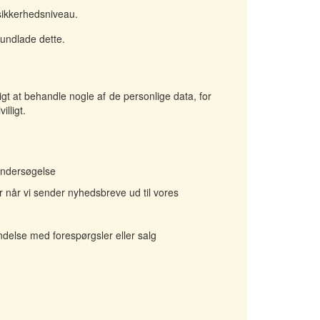
sikkerhedsniveau.
 undlade dette.
gt at behandle nogle af de personlige data, for
lligt.
undersøgelse
er når vi sender nyhedsbreve ud til vores
indelse med forespørgsler eller salg