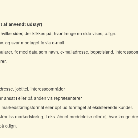
t af anvendt udstyr)
vilke sider, der klikkes på, hvor længe en side vises, o.lign.
. og svar modtaget fx via e-mail
rmularer, fx med data som navn, e-mailadresse, bopælsland, interesseo
rer.
resse, jobtitel, interesseområder
r ansat i eller på anden vis repræsenterer
 markedsføringsformål eller opt-ud foretaget af eksisterende kunder.
tronisk markedsføring, f.eks. åbnet meddelelse eller ej, hvor længe der
på o.lign.