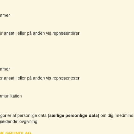
nummer
r ansat i eller på anden vis repræsenterer
nummer
r ansat i eller på anden vis repræsenterer
ommunikation
gorier af personlige data
(særlige personlige data)
om dig, medmindre
e gældende lovgivning.
SK GRUNDLAG