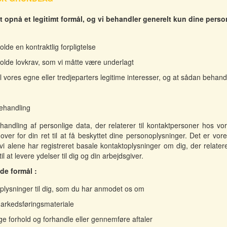
 opnå et legitimt formål, og vi behandler generelt kun dine personl
lde en kontraktlig forpligtelse
olde lovkrav, som vi måtte være underlagt
 vores egne eller tredjeparters legitime interesser, og at sådan behand
behandling
handling af personlige data, der relaterer til kontaktpersoner hos vo
, over for din ret til at få beskyttet dine personoplysninger. Det er v
i alene har registreret basale kontaktoplysninger om dig, der relaterer
l at levere ydelser til dig og din arbejdsgiver.
de formål :
oplysninger til dig, som du har anmodet os om
markedsføringsmateriale
e forhold og forhandle eller gennemføre aftaler