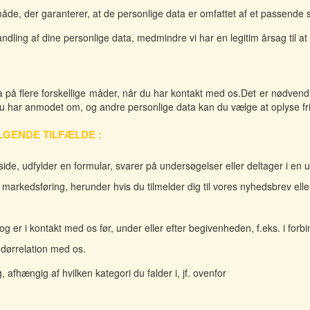
åde, der garanterer, at de personlige data er omfattet af et passende 
andling af dine personlige data, medmindre vi har en legitim årsag til at
 på flere forskellige måder, når du har kontakt med os.Det er nødvendi
 du har anmodet om, og andre personlige data kan du vælge at oplyse frivi
LGENDE TILFÆLDE :
e, udfylder en formular, svarer på undersøgelser eller deltager i en 
r markedsføring, herunder hvis du tilmelder dig til vores nyhedsbrev ell
 er i kontakt med os før, under eller efter begivenheden, f.eks. i forb
ndørrelation med os.
 afhængig af hvilken kategori du falder i, jf. ovenfor